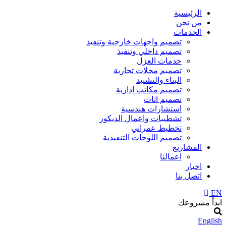
الرئيسية
من نحن
الخدمات
تصميم واجهات خارجية وتنفيذ
تصميم داخلي وتنفيذ
خدمات العزل
تصميم محلات تجارية
البناء والتشييد
تصميم مكاتب ادارية
تصميم اثاث
استشارات هندسية
تشطيبات واعمال الديكور
تخطيط عمراني
تصميم اللوحات التنفيذية
المشاريع
اعمالنا
اخبار
اتصل بنا
EN
ابدأ مشروعك
English