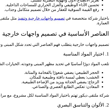
تعزيز الانطباع الأول والهوية البصرية للمبنى.
تحسين الأداء الوظيفي والعزل الحراري للمساحات الداخلية.
رفع القيمة السوقية للعقار من خلال تصميم متكامل وجذاب.
باختيار شركة متخصصة في
تصميم واجهات خارجية وتنفيذ
مثل ملتقى د
العمارة.
العناصر الأساسية في تصميم واجهات خارجية
تصميم واجهات خارجية يتطلب فهم العناصر التي تحدد شكل المبنى وجا
1. اختيار المواد المناسبة
تلعب المواد دورًا أساسيًا في تحديد مظهر المبنى وجودته. الخيارات ال
الحجر الطبيعي: يضفي شعورًا بالفخامة والمتانة.
الخشب: يعطي لمسة دافئة وطبيعية للمكان.
الزجاج: يضفي الحداثة ويزيد من الإضاءة الطبيعية.
المعادن: تعكس الطابع العصري والصناعي.
شركة ملتقى ديكور تهتم باختيار المواد المناسبة لكل مشروع، مع مراع
2. الألوان والتناسق البصري