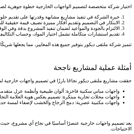
اختيار شركة متخصصة لتصميم الواجهات الخارجية خطوة جوهرية لضما
خبرة الشركة في تنفيذ مشاريع مشابهة وقدرتها على تقديم حلول
الابتكار في التصميم وتقديم أفكار مميزة تضيف قيمة حقيقية للم
الالتزام بالجودة والمواعيد لضمان تنفيذ المشروع بدقة وفي الو
تقديم استشارات متكاملة تشمل اختيار المواد، وحساب التكاليف،
تتميز شركة ملتقى ديكور بتوفير جميع هذه المعايير، مما يجعلها شريكً
أمثلة عملية لمشاريع ناجحة
حققت مشاريع ملتقى ديكور نجاحًا بارزًا في تصميم واجهات خارجية لمبا
واجهات مباني سكنية فاخرة: ألوان طبيعية وأنظمة عزل متقدمة 
واجهات محلات تجارية مبتكرة: تصميم يعكس هوية العلامة التجا
واجهات مكتبية عصرية: دمج الزجاج والخشب لإضفاء لمسة حديثة
يعد تصميم واجهات خارجية عنصرًا أساسيًا في نجاح أي مشروع، حيث ي
الاحتياجات.